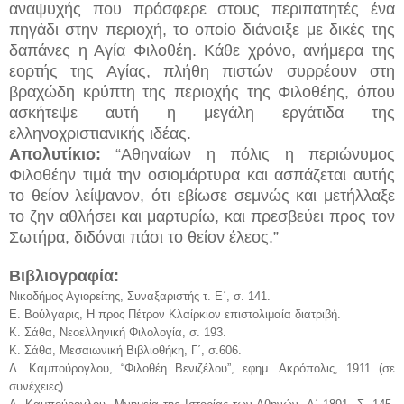
αναψυχής που πρόσφερε στους περιπατητές ένα
πηγάδι στην περιοχή, το οποίο διάνοιξε με δικές της
δαπάνες η Αγία Φιλοθέη. Κάθε χρόνο, ανήμερα της
εορτής της Αγίας, πλήθη πιστών συρρέουν στη
βραχώδη κρύπτη της περιοχής της Φιλοθέης, όπου
ασκήτεψε αυτή η μεγάλη εργάτιδα της
ελληνοχριστιανικής ιδέας.
Απολυτίκιο:
“Αθηναίων η πόλις η περιώνυμος
Φιλοθέην τιμά την οσιομάρτυρα και ασπάζεται αυτής
το θείον λείψανον, ότι εβίωσε σεμνώς και μετήλλαξε
το ζην αθλήσει και μαρτυρίω, και πρεσβεύει προς τον
Σωτήρα, διδόναι πάσι το θείον έλεος.”
Βιβλιογραφία:
Νικοδήμος Αγιορείτης, Συναξαριστής τ. Ε΄, σ. 141.
Ε. Βούλγαρις, Η προς Πέτρον Κλαίρκιον επιστολιμαία διατριβή.
Κ. Σάθα, Νεοελληνική Φιλολογία, σ. 193.
Κ. Σάθα, Μεσαιωνική Βιβλιοθήκη, Γ΄, σ.606.
Δ. Καμπούρογλου, “Φιλοθέη Βενιζέλου”, εφημ. Ακρόπολις, 1911 (σε
συνέχειες).