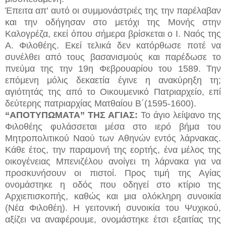
Έπειτα απ' αυτό οι συμμονάστριές της την παρέλαβαν
και την οδήγησαν στο μετόχι της Μονής στην
Καλογρέζα, εκεί όπου σήμερα βρίσκεται ο Ι. Ναός της
Α. Φιλοθέης. Εκεί τελικά δεν κατόρθωσε ποτέ να
συνέλθει από τους βασανισμούς και παρέδωσε το
πνεύμα της την 19η Φεβρουαρίου του 1589. Την
επόμενη μόλις δεκαετία έγινε η ανακύρηξη τη;
αγιότητάς της από το Οικουμενικό Πατριαρχείο, επί
δεύτερης πατριαρχίας Ματθαίου Β΄(1595-1600).
“ΑΠΟΤΥΠΩΜΑΤΑ” ΤΗΣ ΑΓΙΑΣ:
Το άγιο λείψανο της
Φιλοθέης φυλάσσεται μέσα στο ιερό βήμα του
Μητροπολιτικού Ναού των Αθηνών εντός λάρνακας.
Κάθε έτος, την παραμονή της εορτής, ένα μέλος της
οικογένειας Μπενιζέλου ανοίγει τη λάρνακα για να
προσκυνήσουν οι πιστοί. Προς τιμή της Αγίας
ονομάστηκε η οδός που οδηγεί στο κτίριο της
Αρχιεπισκοπής, καθώς και μια ολόκληρη συνοικία
(Νέα Φιλοθέη). Η γειτονική συνοικία του Ψυχικού,
αξίζει να αναφέρουμε, ονομάστηκε έτσι εξαιτίας της