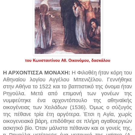
του Κωνσταντίνου Αθ. Οικονόμου, δασκάλου
Η ΑΡΧΟΝΤΙΣΣΑ ΜΟΝΑΧΗ:
Η Φιλοθέη ήταν κόρη του
Αθηναίου λογίου Αγγέλου Μπενιζέλου. Γεννήθηκε
στην Αθήνα το 1522 και το βαπτιστικό της όνομα ήταν
Ρηγούλα. Μετά από επιμονή των γονέων της
νυμφεύτηκε ένα αρχοντόπουλο της αθηναϊκής
οικογένειας των Χειλάδων (1536). Όμως ο σύζυγός
της πέθανε τρία έτη αργότερα. Έτσι η Αγία, χωρίς
οικογενειακά βάρη, επιδόθηκε σε πλήρη αγαθοεργιών
ασκητκό βίο. Όταν μάλιστα πέθαναν και οι γονείς της,
η Ρηγούλα μετέτρεψε ένα γειτονικό της ναϊσκο (Α.