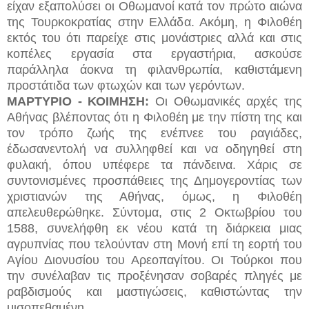
είχαν εξαπολύσει οι Οθωμανοί κατά τον πρώτο αιώνα
της Τουρκοκρατίας στην Ελλάδα. Ακόμη, η Φιλοθέη
εκτός του ότι παρείχε στις μονάστριες αλλά και στις
κοπέλες εργασία στα εργαστήρια, ασκούσε
παράλληλα άοκνα τη φιλανθρωπία, καθιστάμενη
προστάτιδα των φτωχών και των γερόντων.
ΜΑΡΤΥΡΙΟ - ΚΟΙΜΗΣΗ:
Οι Οθωμανικές αρχές της
Αθήνας βλέποντας ότι η Φιλοθέη με την πίστη της και
τον τρόπο ζωής της ενέπνεε του ραγιάδες,
έδωσανεντολή να συλληφθεί και να οδηγηθεί στη
φυλακή, όπου υπέφερε τα πάνδεινα. Χάρις σε
συντονισμένες προσπάθειες της Δημογεροντίας των
χριστιανών της Αθήνας, όμως, η Φιλοθέη
απελευθερώθηκε. Σύντομα, στις 2 Οκτωβρίου του
1588, συνελήφθη εκ νέου κατά τη διάρκεια μιας
αγρυπνίας που τελούνταν στη Μονή επί τη εορτή του
Αγίου Διονυσίου του Αρεοπαγίτου. Οι Τούρκοι που
την συνέλαβαν τις προξένησαν σοβαρές πληγές με
ραβδισμούς και μαστιγώσεις, καθιστώντας την
μισοπεθαμένη.