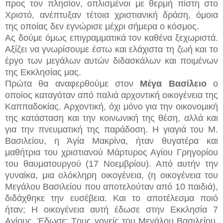
προς τον πλησίον, οπλισμένοι με θερμή πίστη στο
Χριστό, ανέπτυξαν τέτοια χριστιανική δράση, όμοια
της οποίας δεν εγνώρισε μέχρι σήμερα ο κόσμος.
Ας δούμε όμως επιγραμματικά τον καθένα ξεχωριστά.
Αξίζει να γνωρίσουμε έστω και ελάχιστα τη ζωή και το
έργο των μεγάλων αυτών διδασκάλων και ποιμένων
της Εκκλησίας μας.
Πρώτα θα αναφερθούμε στον
Μέγα Βασίλειο
ο
οποίος καταγόταν από παλιά αρχοντική οικογένεια της
Καππαδοκίας. Αρχοντική, όχι μόνο για την οικονομική
της κατάσταση και την κοινωνική της θέση, αλλά και
για την πνευματική της παράδοση. Η γιαγιά του Μ.
Βασιλείου, η Άγία Μακρίνα, ήταν θυγατέρα και
μαθήτρια του χριστιανού Μάρτυρος Αγίου Γρηγορίου
του θαυματουργού (17 Νοεμβρίου). Από αυτήν την
γυναίκα, μια ολόκληρη οικογένεια, (η οικογένεια του
Μεγάλου Βασιλείου που αποτελούταν από 10 παιδιά),
διδάχθηκε την ευσέβεια. Και το αποτέλεσμα ποιό
ήταν; Η οικογένεια αυτή έδωσε στην Εκκλησία 7
Αγίους. Έδωσε: Tους γονείς του Μεγάλου Βασιλείου,