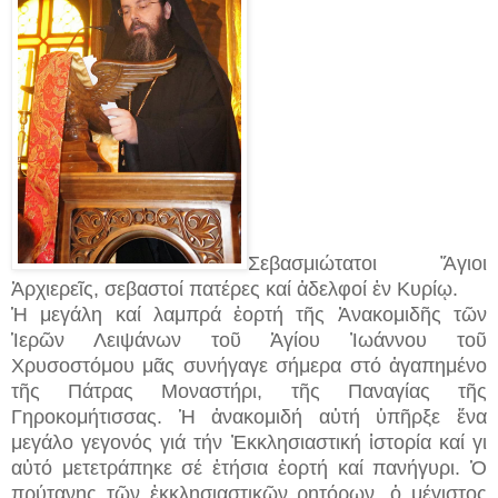
Σεβασμιώτατοι Ἅγιοι
Ἀρχιερεῖς, σεβαστοί πατέρες καί ἀδελφοί ἐν Κυρίῳ.
Ἡ μεγάλη καί λαμπρά ἑορτή τῆς Ἀνακομιδῆς τῶν
Ἱερῶν Λειψάνων τοῦ Ἁγίου Ἰωάννου τοῦ
Χρυσοστόμου μᾶς συνήγαγε σήμερα στό ἀγαπημένο
τῆς Πάτρας Μοναστήρι, τῆς Παναγίας τῆς
Γηροκομήτισσας. Ἡ ἀνακομιδή αὐτή ὑπῆρξε ἕνα
μεγάλο γεγονός γιά τήν Ἐκκλησιαστική ἱστορία καί γι
αὐτό μετετράπηκε σέ ἐτήσια ἑορτή καί πανήγυρι. Ὁ
πρύτανης τῶν ἐκκλησιαστικῶν ρητόρων, ὁ μέγιστος