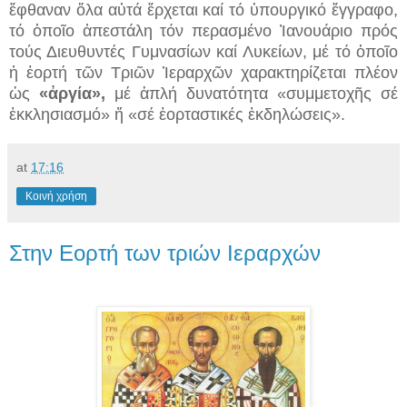
ἔφθα­ναν ὅλα αὐτά ἔρχεται καί τό ὑπουργικό ἔγγραφο,
τό ὁποῖο ἀπεστάλη τόν περασμένο Ἰανουάριο πρός
τούς Διευθυντές Γυμνασίων καί Λυκείων, μέ τό ὁποῖο
ἡ ἑορτή τῶν Τριῶν Ἱεραρχῶν χαρακτηρίζεται πλέον
ὡς
«ἀρ­γία»,
μέ ἁπλή δυνα­τό­τητα «συμμετοχῆς σέ
ἐκκλησιασμό» ἤ «σέ ἑορταστικές ἐκδη­λώ­σεις».
at
17:16
Κοινή χρήση
Στην Εορτή των τριών Ιεραρχών