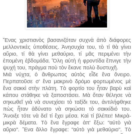
Ἕνας χριστιανὸς βασανιζόταν συχνὰ ἀπὸ διάφορες
μελλοντικὲς ὑποθέσεις. Ἀνησυχία του, τὸ τί θὰ γίνει
αὔριο, τί θὰ γίνει μεθαύριο, τί μᾶς περιμένει τὴν
ἑπομένη ἑβδομάδα. Ὅλη αὐτὴ ἡ φροντίδα ἔπνιγε τὴν
ψυχή του, πράγμα ποὺ τὸν ἔκανε πολὺ δυστυχῆ.
Μιὰ νύχτα, ὁ ἄνθρωπος αὐτὸς εἶδε ἕνα ὄνειρο.
Περπατοῦσε σ' ἕνα μακρινὸ δρόμο φορτωμένος μὲ
ἕνα σακκὶ στὴν πλάτη. Τὸ φορτίο του ἦταν βαρὺ καὶ
κάπου στάθηκε νὰ ξαποστάσει. Μὰ ὅταν θέλησε νὰ
σηκωθεῖ γιὰ νὰ συνεχίσει τὸ ταξίδι του, ἀντιλήφθηκε
πὼς ἦταν ἀδύνατο νὰ σηκώσει τὸ σακκίδιό του.
Ἄνοιξε τότε νὰ δεῖ τί ἔχει μέσα. Καὶ τί βλέπει! Μικρὰ-
μικρὰ δέματα. Τὸ ἕνα ἔγραφε ἀπ' ἔξω: "αὐτὸ γιὰ
αὔριο". Ἕνα ἄλλο ἔγραφε: "αὐτὸ γιὰ μεθαύριο". Τὸ