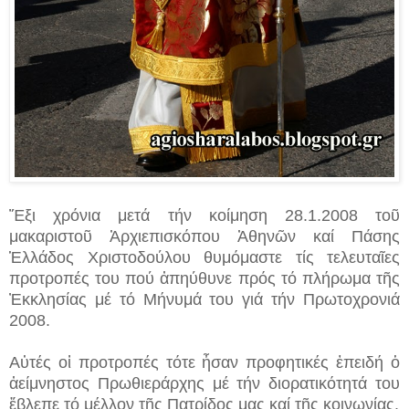
Ἕξι χρόνια μετά τήν κοίμηση 28.1.2008 τοῦ
μακαριστοῦ Ἀρχιεπισκόπου Ἀθηνῶν καί Πάσης
Ἑλλάδος Χριστοδούλου θυμόμαστε τίς τελευταῖες
προτροπές του πού ἀπηύθυνε πρός τό πλήρωμα τῆς
Ἐκκλησίας μέ τό Μήνυμά του γιά τήν Πρωτοχρονιά
2008.
Αὐτές οἱ προτροπές τότε ἦσαν προφητικές ἐπειδή ὁ
ἀείμνηστος Πρωθιεράρχης μέ τήν διορατικότητά του
ἔβλεπε τό μέλλον τῆς Πατρίδος μας καί τῆς κοινωνίας.