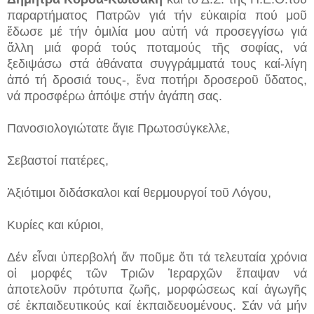
παραρ­τήματος Πατρῶν γιά τήν εὐκαιρία πού μοῦ
ἔδωσε μέ τήν ὁμιλία μου αὐτή νά προσεγγίσω γιά
ἄλλη μιά φορά τούς ποταμούς τῆς σοφίας, νά
ξεδιψάσω στά ἀθάνατα συγγράμ­ματά τους καί-λίγη
ἀπό τή δροσιά τους-, ἕνα ποτήρι δροσεροῦ ὕδατος,
νά προ­σφέρω ἀπόψε στήν ἀγάπη σας.
Πανοσιολογιώτατε ἅγιε Πρωτοσύγκελλε,
Σεβαστοί πατέρες,
Ἀξιότιμοι διδάσκαλοι καί θερμουργοί τοῦ Λόγου,
Κυρίες και κύριοι,
Δέν εἶναι ὑπερβολή ἄν ποῦμε ὅτι τά τελευταία χρόνια
οἱ μορφές τῶν Τρι­ῶν Ἱεραρχῶν ἔπαψαν νά
ἀποτελοῦν πρότυπα ζωῆς, μορφώσεως καί ἀγωγῆς
σέ ἐκπαι­δευτικούς καί ἐκπαιδευομένους. Σάν νά μήν