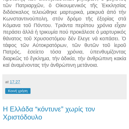
τῶν Πατριαρχῶν, ὁ Οἰκουμενικός τῆς Ἐκκλησίας
διδάσκαλος τελειώθηκε μαρτυρικά, μακρυά ἀπό τήν
Κωνσταντινούπολη, στόν δρόμο τῆς ἐξορίας στά
Κόμανα τοῦ Πόντου. Τριάντα περίπου χρόνια εἶχαν
περάσει ἀλλά ἡ τρικυμία πού προκάλεσε ὁ μαρτυρικός
θάνατος τοῦ Χρυσοστόμου δέν ἔλεγε νά κοπάσει. Ὁ
τάφος τῶν Αὐτοκρατόρων, τῶν θυτῶν τοῦ ἱεροῦ
Πατρός, ἐσείετο τόσα χρόνια, ὑπενθυμίζοντας
διαρκῶς τό ἔγκλημα, τήν ἀδικία, τήν ἀνθρώπινη κακία
καί ἀναμένοντας τήν ἀνθρώπινη μετάνοια.
at
17:27
Κοινή χρήση
Η Ελλάδα “κόντυνε” χωρίς τον
Χριστόδουλο