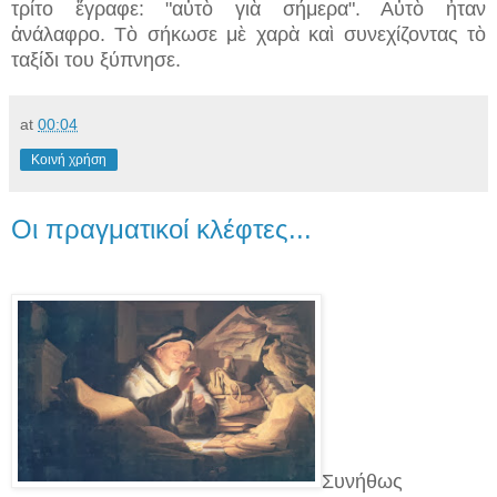
τρίτο ἔγραφε: "αὐτὸ γιὰ σήμερα". Αὐτὸ ἦταν
ἀνάλαφρο. Τὸ σήκωσε μὲ χαρὰ καὶ συνεχίζοντας τὸ
ταξίδι του ξύπνησε.
at
00:04
Κοινή χρήση
Οι πραγματικοί κλέφτες...
Συνήθως