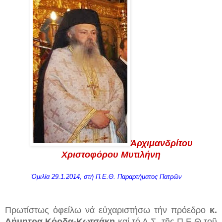
Ἀ
ρχιμανδρίτου
Χριστοφόρου Μυτιλήνη
Ὁμιλία 29.1.2014, στή Π.Ε.Θ. Παραρτήματος Πατρῶν
Πρωτίστως ὀφείλω νά εὐχαριστήσω τήν πρό­εδρο
κ.
Δήμητρα Κόρδα-Κωτσάκη
καί τό Δ.Σ. τῆς Π.Ε.Θ.τοῦ