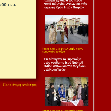
Λαμπρὰ Ἐγκαίνια τοῦ Ἱεροῦ
:00 π.μ.
Ναοῦ τοῦ Ἁγίου Ἀντωνίου στὴν
περιοχὴ Κρύα Ἰτεῶν Πατρῶν
Καντε κλικ στη φωτογραφία για να
εμφανισθεί το θέμα
Ἐτελέσθησαν τὰ θυρανοίξια
στὸν νεόδμητο Ἱερὸ Ναὸ τοῦ
Ὁσίου Ἀντωνίου τοῦ Μεγάλου
στὰ Κρύα Ἰτεῶν
Παλαιότερη Ανάρτηση
Καντε κλικ στη φωτογραφία για να