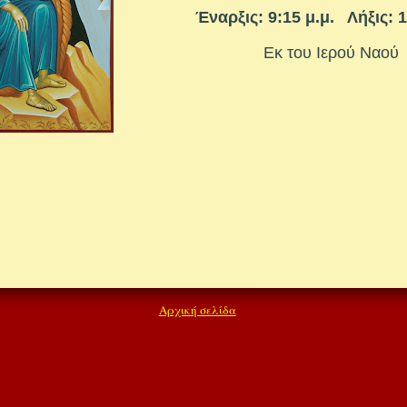
Έναρξις: 9:15 μ.μ. Λήξις: 1
Εκ του Ιερού Ναού
Αρχική σελίδα