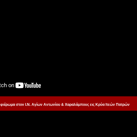
Αφιέρωμα στον Ι.Ν. Αγίων Αντωνίου & Χαραλάμπους εις Κρύα Ιτεών Πατρών