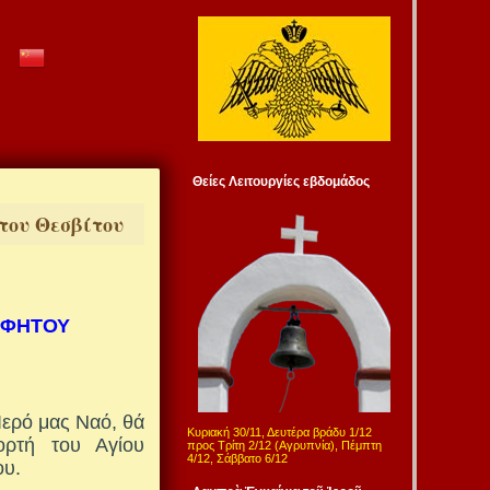
Θείες Λειτουργίες εβδομάδος
 του Θεσβίτου
ΟΦΗΤΟΥ
Ιερό μας Ναό, θά
Κυριακή 30/11, Δευτέρα βράδυ 1/12
ορτή του Αγίου
προς Τρίτη 2/12 (Αγρυπνία), Πέμπτη
4/12, Σάββατο 6/12
ου.