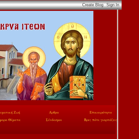
υματική Ζωή
Άρθρα
Επικαιρότητα
φορα Θέματα
Σύνδεσμοι
Βρες πότε γιορτάζεις