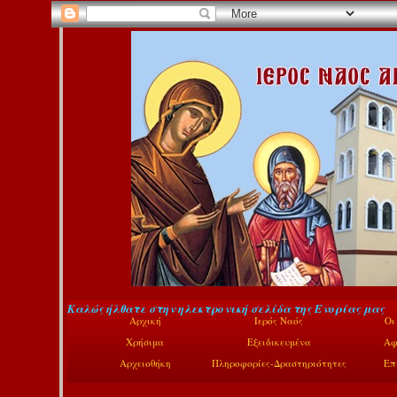
Καλώς ήλθατε στην ηλεκτρονική σελίδα της Ενορίας μας
Αρχική
Ιερός Ναός
Οι
Χρήσιμα
Εξειδικευμένα
Αφ
Αρχειοθήκη
Πληροφορίες-Δραστηριότητες
Επ