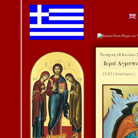
Τετάρτη 18 Ιουλίου 
Ιερά Αγρυπν
15:02
|
Ανώνυμος
|