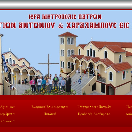
 Άγιοί μας
Ενοριακή Επικαιρότητα
Ι.Μητρόπολις Πατρών
Πνε
ιερώματα
Παιδικά
Προβολές-Ακούσματα
Διά
ικοινωνία