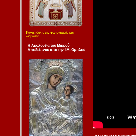
Καντε κλικ στην φωτογραφία και
διαβάστε
Η Ακολουθία του Μικρού
Αποδείπνου από την Ι.Μ. Ομπλού