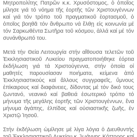
Μητροπολίτης Πατρῶν κ.κ. Χρυσόστομος, ὁ ὁποῖος
μίλησε γιά τό νόημα τῆς ἑορτῆς τῶν Χριστουγέννων
καί γιά τόν τρόπο τοῦ πραγματικοῦ ἑορτασμοῦ, ὁ
ὁποῖος βοηθᾶ τόν ἄνθρωπο νά ἔλθῃ εἰς κοινωνία μέ
τόν Σαρκωθέντα Σωτῆρα τοῦ κόσμου, ἀλλά καί μέ τόν
συνάνθρωπό του.
Μετά τήν Θεία Λειτουργία στήν αἴθουσα τελετῶν τοῦ
Ἐκκλησιαστικοῦ Λυκείου πραγματοποιήθηκε ἑόρτια
ἐκδήλωση γιά τά Χριστούγεννα, στήν ὁποία οἱ
μαθητές παρουσίασαν ποιήματα, κείμενα ἀπό
Ἐκκλησιαστικούς καί ἄλλους συγγραφεῖς, ὕμνους
ἐπίκαιρους καί διαφάνειες, δίδοντας μέ τόν δικό τους
ζωντανό, νεανικό καί βαθειά ἐσωτερικό τρόπο τό
μήνυμα τῆς μεγάλης ἑορτῆς τῶν Χριστουγέννων, ἕνα
μήνυμα ἀγάπης, ἐλπίδας καί οὐσιαστικῆς ζωῆς, ἐν
Χριστῷ Ἰησοῦ.
Στήν ἐκδήλωση ὡμίλησε μέ λίγα λόγια ὁ Διευθυντής
τοῦ Ἐκκλησιαστικοῦ Λυκείου κ. Ἰωάννης Κόττορος καί