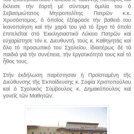
ἔκλεισε τήν ἑορτή μέ σύντομη ὁμιλία του ὁ
Σεβασμιώτατος Μητροπολίτης Πατρῶν κ.κ.
Χρυσόστομος, ὁ ὁποῖος ἐξέφρασε τήν βαθειά του
ἱκανοποίηση καί τήν χαρά του γιά τό ἔργο τό ὁποῖο
ἐπιτελεῖται στό Ἐκκλησιαστικό Λύκειο Πατρῶν καί
εὐχαρίστησε τόν κ. Διευθυντή, τούς κ. Καθηγητάς καί
ὅλο τό προσωπικό του Σχολείου, ἰδιαιτέρως δέ τά
παιδιά γιά τήν συνέπεια, τήν ἐργατικότητά τους καί τό
ἦθος τους.
Στήν ἐκδήλωση παρέστησαν ἡ Προϊσταμένη τῆς
Διεύθυνσης τῆς Ἐκπαίδευσης κ. Σοφία Χριστοπούλου
καί ὁ Σχολικός Σύμβουλος κ. Δημακόπουλος καί
γονεῖς τῶν Μαθητῶν.