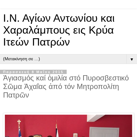
Ι.Ν. Αγίων Αντωνίου και
Χαραλάμπους εις Κρύα
Ιτεών Πατρών
▼
Παρασκευή 8 Μαΐου 2015
Ἁγιασμός καί ὁμιλία στό Πυροσβεστικό
Σῶμα Ἀχαΐας ἀπό τόν Μητροπολίτη
Πατρῶν