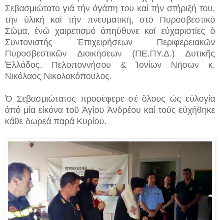
Σεβασμιώτατο γιά τήν ἀγάπη του καί τήν στήριξή του,
τήν ὑλική καί τήν πνευματική, στό Πυροσβεστικό
Σῶμα, ἐνῶ χαιρετισμό ἀπηύθυνε καί εὐχαριστίες ὁ
Συντονιστής Ἐπιχειρήσεων Περιφερειακῶν
Πυροσβεστικῶν Διοικήσεων (ΠΕ.ΠΥ.Δ.) Δυτικῆς
Ἑλλάδος, Πελοποννήσου & Ἰονίων Νήσων κ.
Νικόλαος Νικολακόπουλος.
Ὁ Σεβασμιώτατος προσέφερε σέ ὃλους ὡς εὐλογία
ἀπό μία εἰκόνα τοῦ Ἁγίου Ἀνδρέου καί τούς εὐχήθηκε
κάθε δωρεά παρά Κυρίου.