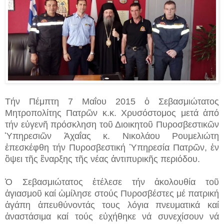
Τήν Πέμπτη 7 Μαΐου 2015 ὁ Σεβασμιώτατος
Μητροπολίτης Πατρῶν κ.κ. Χρυσόστομος μετά ἀπό
τήν εὐγενῆ πρόσκληση τοῦ Διοικητοῦ Πυροσβεστικῶν
Ὑπηρεσιῶν Ἀχαΐας κ. Νικολάου Ρουμελιώτη
ἐπεσκέφθη τήν Πυροσβεστική Ὑπηρεσία Πατρῶν, ἐν
ὃψει τῆς ἒναρξης τῆς νέας ἀντιπυρικῆς περιόδου.
Ὁ Σεβασμιώτατος ἐτέλεσε τήν ἀκολουθία τοῦ
ἁγιασμοῦ καί ὡμίλησε στούς Πυροσβέστες μέ πατρική
ἀγάπη ἀπευθύνοντάς τους λόγια πνευματικά καί
ἀναστάσιμα καί τούς εὐχήθηκε νά συνεχίσουν νά