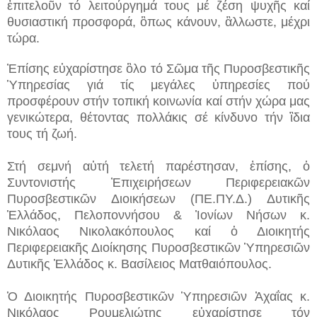
ἐπιτελοῦν τό λειτούργημά τους μέ ζέση ψυχῆς καί
θυσιαστική προσφορά, ὃπως κάνουν, ἂλλωστε, μέχρι
τώρα.
Ἐπίσης εὐχαρίστησε ὃλο τό Σῶμα τῆς Πυροσβεστικῆς
Ὑπηρεσίας γιά τίς μεγάλες ὑπηρεσίες πού
προσφέρουν στήν τοπική κοινωνία καί στήν χώρα μας
γενικώτερα, θέτοντας πολλάκις σέ κίνδυνο τήν ἲδια
τους τή ζωή.
Στή σεμνή αὐτή τελετή παρέστησαν, ἐπίσης, ὁ
Συντονιστής Ἐπιχειρήσεων Περιφερειακῶν
Πυροσβεστικῶν Διοικήσεων (ΠΕ.ΠΥ.Δ.) Δυτικῆς
Ἑλλάδος, Πελοποννήσου & Ἰονίων Νήσων κ.
Νικόλαος Νικολακόπουλος καί ὁ Διοικητής
Περιφερειακῆς Διοίκησης Πυροσβεστικῶν Ὑπηρεσιῶν
Δυτικῆς Ἑλλάδος κ. Βασίλειος Ματθαιόπουλος.
Ὁ Διοικητής Πυροσβεστικῶν Ὑπηρεσιῶν Ἀχαΐας κ.
Νικόλαος Ρουμελιώτης εὐχαρίστησε τόν