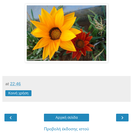
at
22:46
Κοινή χρήση
‹
›
Αρχική σελίδα
Προβολή έκδοσης ιστού