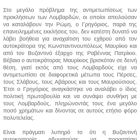
Στο μεγάλο πρόβλημα της αντιμετωπίσεως των
προκλήσεων των Λομβαρδών, οι οποίοι απειλούσαν
να καταλάβουν την Ρώμη, ο Γρηγόριος, παρά της
επανειλημμένες εκκλήσεις του, δεν κατέστη δυνατό να
λάβει βοήθεια για αναχαίτιση του εχθρού από τον
αυτοκράτορα της Κωνσταντινουπόλεως Μαυρίκιο και
από τον Βυζαντινό έξαρχο της Ραβέννας Πατρίκιο.
Βέβαια ο αυτοκράτορας Μαυρίκιος βρισκόταν σε δεινή
θέση, γιατί εκτός από τους Λομβαρδούς είχε να
αντιμετωπίσει σε διαφορετικά μέτωπα τους Πέρσες,
τους Σλάβους, τους Αβάρους και τους Μαυρούσιους.
Έτσι ο Γρηγόριος αναγκάστηκε να αναλάβει ο ίδιος
πολιτική πρωτοβουλία και να συνάψει συνθήκη με
τους Λομβαρδούς, πληρώνοντάς τους ένα μεγάλο
ποσό χρημάτων και δίνοντας σε αυτούς ετήσιο φόρο
πολυτελείας.
Είναι πράγματι λυπηρό το ότι η Βυζαντινή
αυτοκρατορία αδυνατούσε να προασπίσει