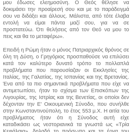
μου έδωσες ελεημοσύνη. Ο Θεός θέλησε να
δοκιμάσει την προαίρεσή σου και με το παράδειγμά
σου να διδάξει και άλλους. Μάλιστα, από τότε έλαβα
εντολή να είμαι πάντα μαζί σου, για να σε
προστατεύω. Ότι θελήσεις από τον Θεό να μου το
πεις και θα το μεταφέρω».
Επειδή η Ρώμη ήταν ο μόνος Πατριαρχικός θρόνος σε
όλη τη Δύση, ο Γρηγόριος προσπαθούσε να επιλύσει
κατά τον καλύτερο δυνατό τρόπο το πολλαπλά
προβλήματα που παρουσίαζαν οι Εκκλησίες της
Ιταλίας, της Γαλατίας, της Ισπανίας και της Βρετανίας.
Ένα από τα πιο σημαντικά προβλήματα που είχε να
αντιμετωπίσει, ήταν το σχίσμα των Επισκόπων της
Λιγουρίας, της Ιστρίας και της Βενετίας, οι οποίοι δεν
δέχονταν την Ε' Οικουμενική Σύνοδο, που συνήλθε
στην Κωνσταντινούπολη, το έτος 553 μ.Χ. Η αιτία του
προβλήματος ήταν ότι η Σύνοδος αυτή είχε
καταδικάσει ως νεστοριανικά τα γνωστά ως «Τρία
Κεφάλαια», δηλαδή το πρόσωπο και τα έργα του