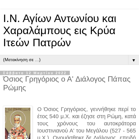
Ι.Ν. Αγίων Αντωνίου και
Χαραλάμπους εις Κρύα
Ιτεών Πατρών
▼
Σάββατο 12 Μαρτίου 2022
Όσιος Γρηγόριος ο Α' Διάλογος Πάπας
Ρώμης
Ο Όσιος Γρηγόριος, γεννήθηκε περί το
έτος 540 μ.Χ. και έζησε στη Ρώμη, κατά
τους χρόνους του αυτοκράτορα
Ιουστινιανού Α' του Μεγάλου (527 - 565
μ.Χ.). Ονομάσθηκε δε Διάλογος, επειδή