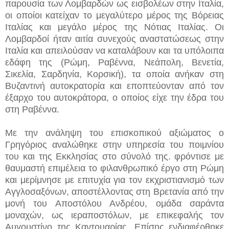
παρουσία των Λομβαρδών ως εισβολέων στην Ιταλία,
οι οποίοι κατείχαν το μεγαλύτερο μέρος της Βόρειας
Ιταλίας και μεγάλο μέρος της Νότιας Ιταλίας. Οι
Λομβαρδοί ήταν αιτία συνεχούς αναστατώσεως στην
Ιταλία και απειλούσαν να καταλάβουν και τα υπόλοιπα
εδάφη της (Ρώμη, Ραβέννα, Νεάπολη, Βενετία,
Σικελία, Σαρδηνία, Κορσική), τα οποία ανήκαν στη
Βυζαντινή αυτοκρατορία και εποπτεύονταν από τον
έξαρχο του αυτοκράτορα, ο οποίος είχε την έδρα του
στη Ραβέννα.
Με την ανάληψη του επισκοπικού αξιώματος ο
Γρηγόριος αναλώθηκε στην υπηρεσία του ποιμνίου
του και της Εκκλησίας στο σύνολό της. φρόντισε με
θαυμαστή επιμέλεια το φιλανθρωπικό έργο στη Ρώμη
και μερίμνησε με επιτυχία για τον εκχριστιανισμό των
Αγγλοσαξόνων, αποστέλλοντας στη Βρετανία από την
μονή του Αποστόλου Ανδρέου, ομάδα σαράντα
μοναχών, ως ιεραποστόλων, με επικεφαλής τον
Αυγουστίνο της Καντουαρίας. Επίσης ενδιαφέρθηκε