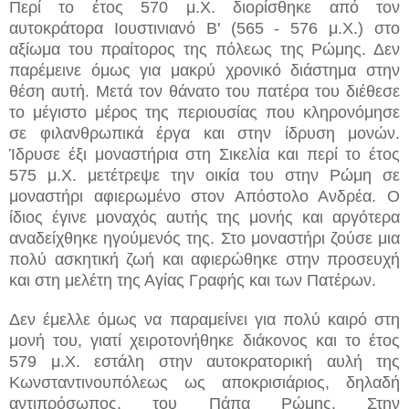
Περί το έτος 570 μ.Χ. διορίσθηκε από τον
αυτοκράτορα Ιουστινιανό Β' (565 - 576 μ.Χ.) στο
αξίωμα του πραίτορος της πόλεως της Ρώμης. Δεν
παρέμεινε όμως για μακρύ χρονικό διάστημα στην
θέση αυτή. Μετά τον θάνατο του πατέρα του διέθεσε
το μέγιστο μέρος της περιουσίας που κληρονόμησε
σε φιλανθρωπικά έργα και στην ίδρυση μονών.
Ίδρυσε έξι μοναστήρια στη Σικελία και περί το έτος
575 μ.Χ. μετέτρεψε την οικία του στην Ρώμη σε
μοναστήρι αφιερωμένο στον Απόστολο Ανδρέα. Ο
ίδιος έγινε μοναχός αυτής της μονής και αργότερα
αναδείχθηκε ηγούμενός της. Στο μοναστήρι ζούσε μια
πολύ ασκητική ζωή και αφιερώθηκε στην προσευχή
και στη μελέτη της Αγίας Γραφής και των Πατέρων.
Δεν έμελλε όμως να παραμείνει για πολύ καιρό στη
μονή του, γιατί χειροτονήθηκε διάκονος και το έτος
579 μ.Χ. εστάλη στην αυτοκρατορική αυλή της
Κωνσταντινουπόλεως ως αποκρισιάριος, δηλαδή
αντιπρόσωπος, του Πάπα Ρώμης. Στην