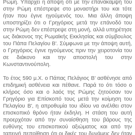
Ρώμη. Υπάρχει η άποψη ότι με την επανάκαμψή του
στην Ρώμη επέστρεψε στο μοναστήρι του και τότε
ήταν που έγινε ηγούμενός του. Μια άλλη άποψη
υποστηρίζει ότι ο Γρηγόριος μετά την επάνοδό του
στην Ρώμη δεν επέστρεψε στη μονή, αλλά υπηρέτησε
ως διάκονος της Ρωμαϊκής Εκκλησίας και σύμβουλος
του Πάπα Πελαγίου Β'. Σύμφωνα με την άποψη αυτή,
ο Γρηγόριος έγινε ηγούμενος πριν την χειροτονία του
σε διάκονο και την αποστολή του στην
Κωνσταντινούπολη.
Το έτος 590 μ.Χ. ο Πάπας Πελάγιος Β' ασθένησε από
επιδημική ασθένεια και πέθανε. Παρά το ότι τόσο ο
κλήρος όσο και ο λαός της Ρώμης ζητούσαν τον
Γρηγόριο για Επίσκοπό τους μετά την κοίμηση του
Πελαγίου Β', η απροθυμία του ιδίου να ανέλθει στον
επισκοπικό θρόνο ήταν έκδηλη. Η στάση του αυτή
προερχόταν από την συναίσθηση του βάρους της
ευθύνης του επισκοπικού αξιώματος και από την
ταπεινή πεποίθηση ότι οι δικές του δυνάμεις δεν ήταν