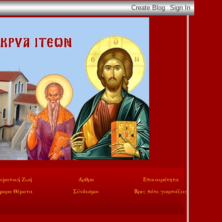
υματική Ζωή
Άρθρα
Επικαιρότητα
φορα Θέματα
Σύνδεσμοι
Βρες πότε γιορτάζεις