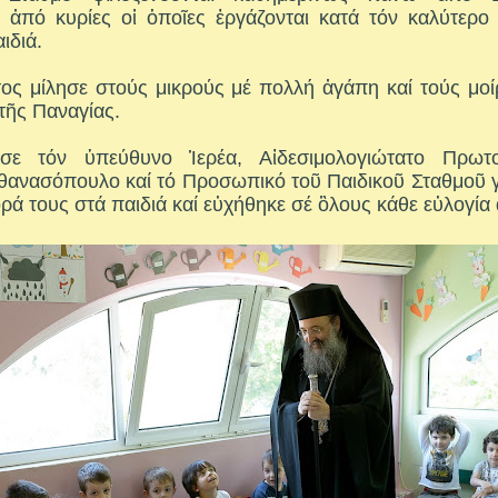
ι ἀπό κυρίες οἱ ὁποῖες ἐργάζονται κατά τόν καλύτερο
ιδιά.
ος μίλησε στούς μικρούς μέ πολλή ἀγάπη καί τούς μοί
 τῆς Παναγίας.
σε τόν ὑπεύθυνο Ἱερέα, Αἰδεσιμολογιώτατο Πρωτ
θανασόπουλο καί τό Προσωπικό τοῦ Παιδικοῦ Σταθμοῦ γ
ρά τους στά παιδιά καί εὐχήθηκε σέ ὃλους κάθε εὐλογία