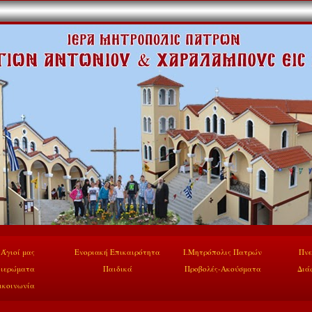
 Άγιοί μας
Ενοριακή Επικαιρότητα
Ι.Μητρόπολις Πατρών
Πνε
ιερώματα
Παιδικά
Προβολές-Ακούσματα
Διά
ικοινωνία