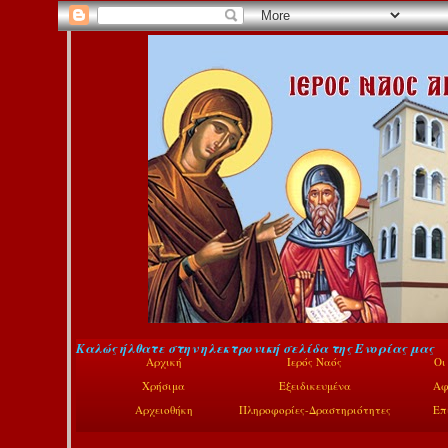
Καλώς ήλθατε στην ηλεκτρονική σελίδα της Ενορίας μας
Αρχική
Ιερός Ναός
Οι
Χρήσιμα
Εξειδικευμένα
Αφ
Αρχειοθήκη
Πληροφορίες-Δραστηριότητες
Επ