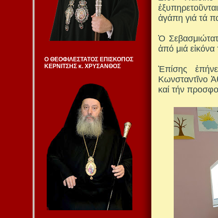
ἐξυπηρετοῦντα
ἀγάπη γιά τά πα
Ὁ Σεβασμιώτατ
ἀπό μιά εἰκόνα
Ο ΘΕΟΦΙΛΕΣΤΑΤΟΣ ΕΠΙΣΚΟΠΟΣ
ΚΕΡΝΙΤΣΗΣ κ. ΧΡΥΣΑΝΘΟΣ
Ἐπίσης ἐπήνε
Κωνσταντῖνο Ἀ
καί τήν προσφο