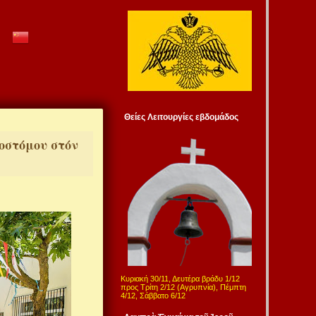
Θείες Λειτουργίες εβδομάδος
οστόμου στόν
Κυριακή 30/11, Δευτέρα βράδυ 1/12
προς Τρίτη 2/12 (Αγρυπνία), Πέμπτη
4/12, Σάββατο 6/12