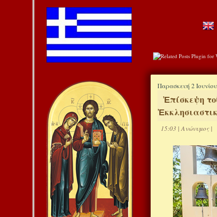
Παρασκευή 2 Ιουνίου
Ἐπίσκεψη το
Ἐκκλησιαστικ
15:03
|
Ανώνυμος
|