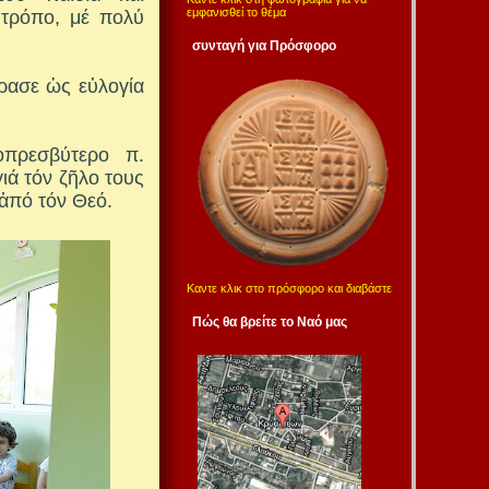
εμφανισθεί το θέμα
 τρόπο, μέ πολύ
συνταγή για Πρόσφορο
ρασε ὡς εὐλογία
οπρεσβύτερο π.
ιά τόν ζῆλο τους
 ἀπό τόν Θεό.
Καντε κλικ στο πρόσφορο και διαβάστε
Πώς θα βρείτε το Ναό μας