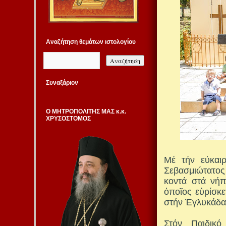
Αναζήτηση θεμάτων ιστολογίου
Συναξάριον
Ο ΜΗΤΡΟΠΟΛΙΤΗΣ ΜΑΣ κ.κ.
ΧΡΥΣΟΣΤΟΜΟΣ
Μέ τήν εὐκαιρ
Σεβασμιώτατος
κοντά στά νήπ
ὁποῖος εὑρίσκ
στήν Ἐγλυκάδα
Στόν Παιδικό