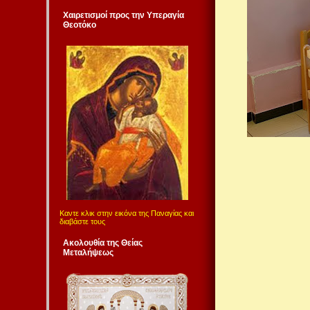
Χαιρετισμοί προς την Υπεραγία
Θεοτόκο
Καντε κλικ στην εικόνα της Παναγίας και
διαβάστε τους
Ακολουθία της Θείας
Μεταλήψεως