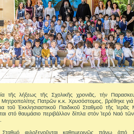
ία τῆς λήξεως τῆς Σχολικῆς χρονιᾶς, τήν Παρασκε
 Μητροπολίτης Πατρῶν κ.κ. Χρυσόστομος, βρέθηκε γιά
ια τοῦ Ἐκκλησιαστικοῦ Παιδικοῦ Σταθμοῦ τῆς Ἱερᾶς
εται στό θαυμάσιο περιβάλλον δίπλα στόν Ἱερό Ναό τῶ
.
 Σταθμό φιλοξενοῦνται καθημερινῶς πάνω ἀπό 1