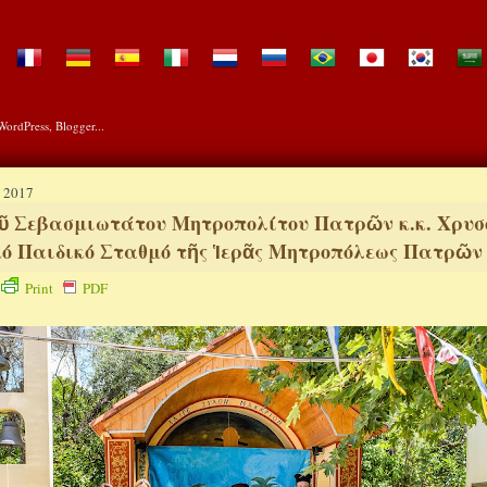
 2017
ῦ Σεβασμιωτάτου Μητροπολίτου Πατρῶν κ.κ. Χρυσ
ό Παιδικό Σταθμό τῆς Ἱερᾶς Μητροπόλεως Πατρῶν
Print
PDF