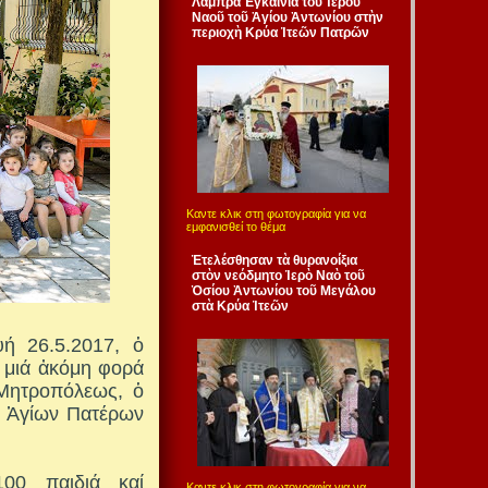
Λαμπρὰ Ἐγκαίνια τοῦ Ἱεροῦ
Ναοῦ τοῦ Ἁγίου Ἀντωνίου στὴν
περιοχὴ Κρύα Ἰτεῶν Πατρῶν
Καντε κλικ στη φωτογραφία για να
εμφανισθεί το θέμα
Ἐτελέσθησαν τὰ θυρανοίξια
στὸν νεόδμητο Ἱερὸ Ναὸ τοῦ
Ὁσίου Ἀντωνίου τοῦ Μεγάλου
στὰ Κρύα Ἰτεῶν
υή 26.5.2017, ὁ
 μιά ἀκόμη φορά
 Μητροπόλεως, ὁ
ν Ἁγίων Πατέρων
00 παιδιά καί
Καντε κλικ στη φωτογραφία για να